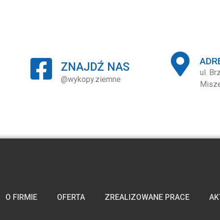
ADR
ZNAJDŹ NAS
ul. B
@wykopy.ziemne
Misz
O FIRMIE
OFERTA
ZREALIZOWANE PRACE
AK