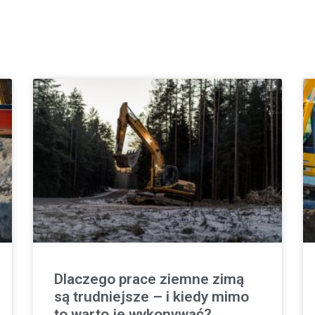
Dlaczego prace ziemne zimą
są trudniejsze – i kiedy mimo
to warto je wykonywać?