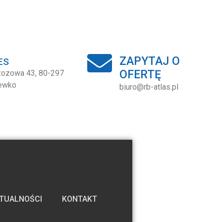
ZAPYTAJ O
ES
OFERTĘ
rzozowa 43, 80-297
ewko
biuro@rb-atlas.pl
TUALNOŚCI
KONTAKT