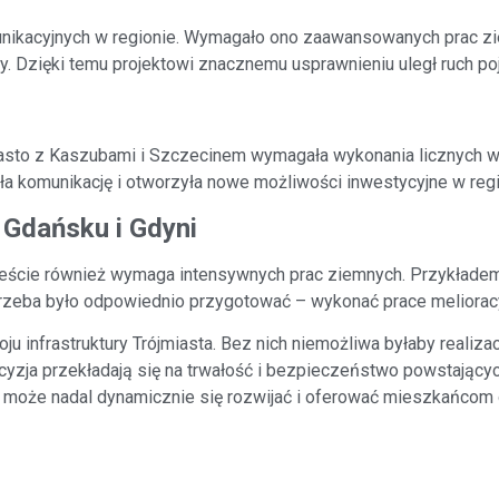
unikacyjnych w regionie. Wymagało ono zaawansowanych prac z
. Dzięki temu projektowi znacznemu usprawnieniu uległ ruch po
sto z Kaszubami i Szczecinem wymagała wykonania licznych 
wiła komunikację i otworzyła nowe możliwości inwestycyjne w regi
Gdańsku i Gdyni
ście również wymaga intensywnych prac ziemnych. Przykładem
trzeba było odpowiednio przygotować – wykonać prace melioracyj
 infrastruktury Trójmiasta. Bez nich niemożliwa byłaby realizac
cyzja przekładają się na trwałość i bezpieczeństwo powstającyc
może nadal dynamicznie się rozwijać i oferować mieszkańcom