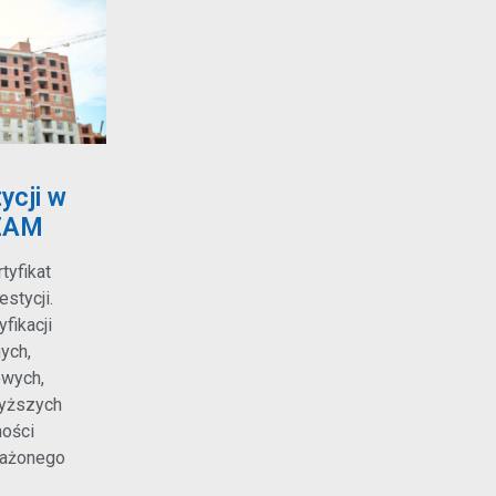
ycji w
EAM
yfikat
stycji.
fikacji
ych,
owych,
wyższych
ości
ważonego