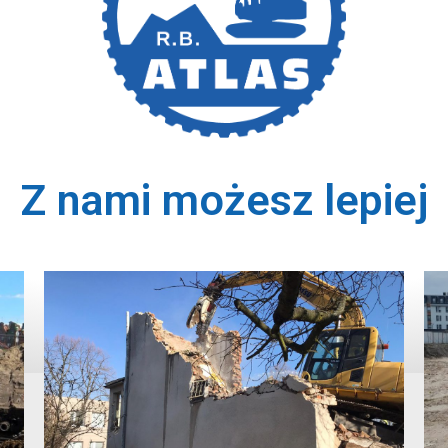
Z nami możesz
lepiej