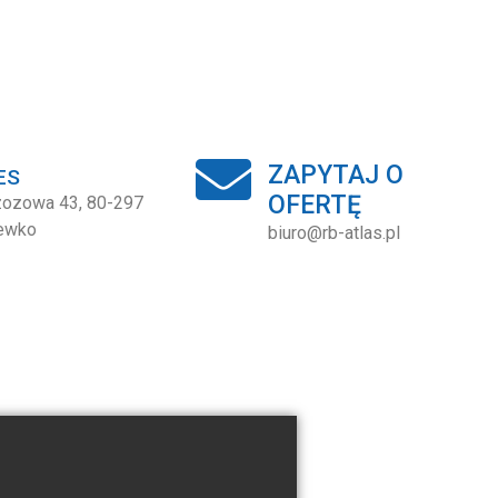
ZAPYTAJ O
ES
OFERTĘ
rzozowa 43, 80-297
ewko
biuro@rb-atlas.pl