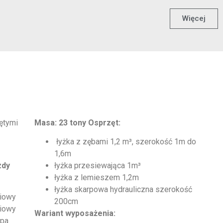
Więcej
ętymi
Masa: 23 tony Osprzęt:
łyżka z zębami 1,2 m³, szerokość 1m do
1,6m
zdy
łyżka przesiewająca 1m³
łyżka z lemieszem 1,2m
łyżka skarpowa hydrauliczna szerokość
iowy
200cm
iowy
Wariant wyposażenia:
epa