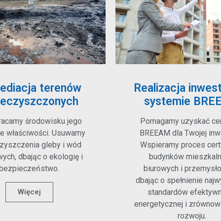
ediacja terenów
Realizacja inwest
ieczyszczonych
systemie BRE
acamy środowisku jego
Pomagamy uzyskać cert
ne właściwości. Usuwamy
BREEAM dla Twojej inwe
zyszczenia gleby i wód
Wspieramy proces certy
ych, dbając o ekologię i
budynków mieszkaln
bezpieczeństwo.
biurowych i przemysł
dbając o spełnienie naj
Więcej
standardów efektywn
energetycznej i zrówno
rozwoju.