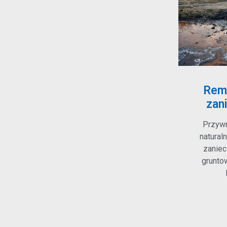
Rem
zan
Przywr
natural
zaniec
gruntow