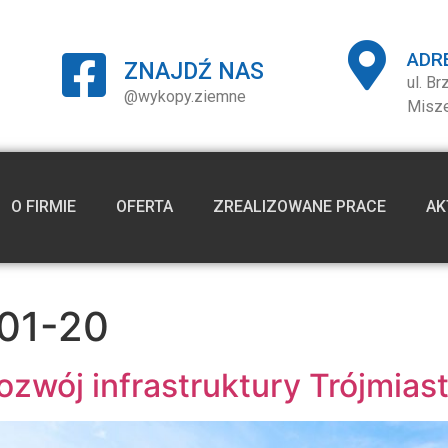
ADR
ZNAJDŹ NAS
ul. B
@wykopy.ziemne
Misz
O FIRMIE
OFERTA
ZREALIZOWANE PRACE
AK
01-20
ozwój infrastruktury Trójmias