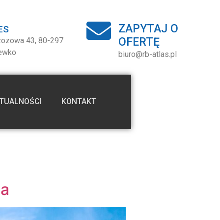
ZAPYTAJ O
ES
OFERTĘ
rzozowa 43, 80-297
ewko
biuro@rb-atlas.pl
TUALNOŚCI
KONTAKT
ta