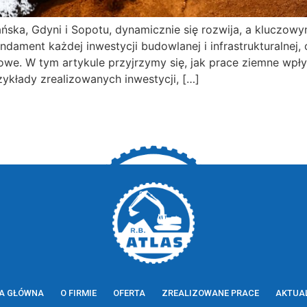
ańska, Gdyni i Sopotu, dynamicznie się rozwija, a kluczo
dament każdej inwestycji budowlanej i infrastrukturalnej, o
we. W tym artykule przyjrzymy się, jak prace ziemne wpły
ykłady zrealizowanych inwestycji, […]
A GŁÓWNA
O FIRMIE
OFERTA
ZREALIZOWANE PRACE
AKTUA