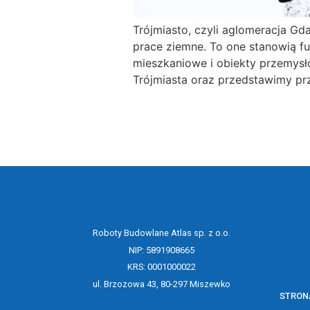
Trójmiasto, czyli aglomeracja Gd
prace ziemne. To one stanowią fun
mieszkaniowe i obiekty przemysło
Trójmiasta oraz przedstawimy prz
Roboty Budowlane Atlas sp. z o.o.
NIP: 5891908665
KRS: 0001000022
ul. Brzozowa 43, 80-297 Miszewko
STRON