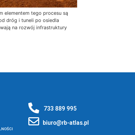
wym elementem tego procesu są
d dróg i tuneli po osiedla
wają na rozwój infrastruktury
733 889 995
biuro@rb-atlas.pl
LNOŚCI