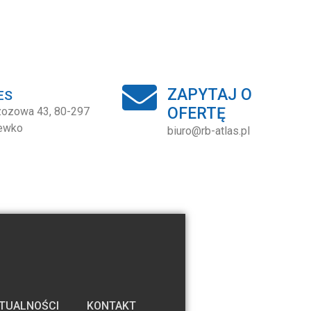
ZAPYTAJ O
ES
OFERTĘ
rzozowa 43, 80-297
ewko
biuro@rb-atlas.pl
TUALNOŚCI
KONTAKT