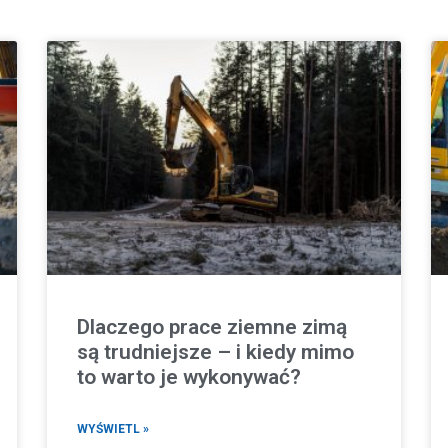
Dlaczego prace ziemne zimą
są trudniejsze – i kiedy mimo
to warto je wykonywać?
WYŚWIETL »