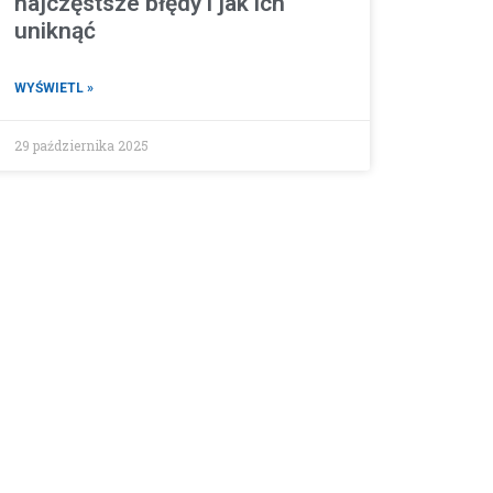
najczęstsze błędy i jak ich
uniknąć
WYŚWIETL »
29 października 2025