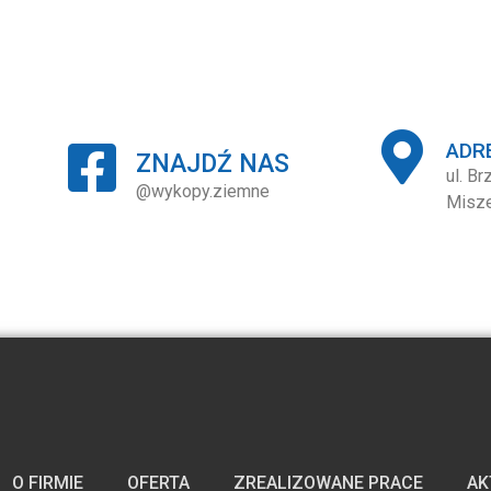
ADR
ZNAJDŹ NAS
ul. B
@wykopy.ziemne
Misz
O FIRMIE
OFERTA
ZREALIZOWANE PRACE
AK