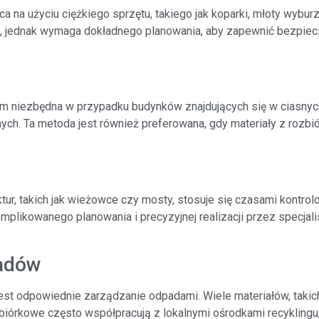
ca na użyciu ciężkiego sprzętu, takiego jak koparki, młoty wybu
a, jednak wymaga dokładnego planowania, aby zapewnić bezpiec
em niezbędna w przypadku budynków znajdujących się w ciasnych
ych. Ta metoda jest również preferowana, gdy materiały z rozbi
tur, takich jak wieżowce czy mosty, stosuje się czasami kontro
plikowanego planowania i precyzyjnej realizacji przez specjal
padów
est odpowiednie zarządzanie odpadami. Wiele materiałów, takich
iórkowe często współpracują z lokalnymi ośrodkami recyklingu,