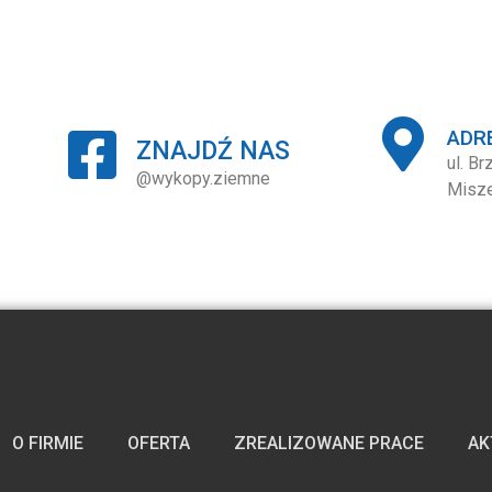
ADR
ZNAJDŹ NAS
ul. B
@wykopy.ziemne
Misz
O FIRMIE
OFERTA
ZREALIZOWANE PRACE
AK