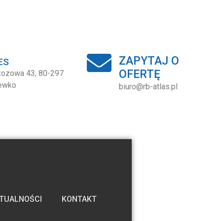
ZAPYTAJ O
ES
OFERTĘ
rzozowa 43, 80-297
ewko
biuro@rb-atlas.pl
TUALNOŚCI
KONTAKT