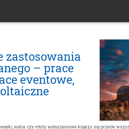
e zastosowania
anego – prace
lace eventowe,
woltaiczne
adowarki, walce czy młoty wyburzeniowe kojarzy się przede wszy